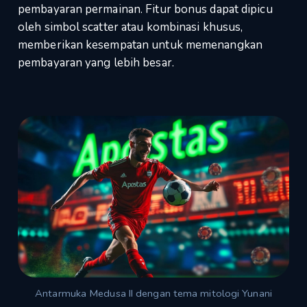
pembayaran permainan. Fitur bonus dapat dipicu
oleh simbol scatter atau kombinasi khusus,
memberikan kesempatan untuk memenangkan
pembayaran yang lebih besar.
Antarmuka Medusa II dengan tema mitologi Yunani