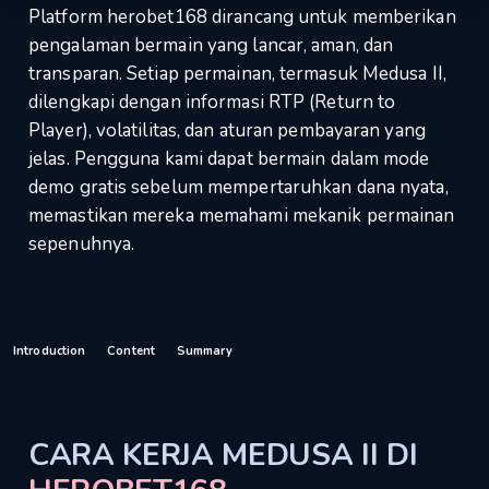
Platform herobet168 dirancang untuk memberikan
pengalaman bermain yang lancar, aman, dan
transparan. Setiap permainan, termasuk Medusa II,
dilengkapi dengan informasi RTP (Return to
Player), volatilitas, dan aturan pembayaran yang
jelas. Pengguna kami dapat bermain dalam mode
demo gratis sebelum mempertaruhkan dana nyata,
memastikan mereka memahami mekanik permainan
sepenuhnya.
Introduction
Content
Summary
CARA KERJA MEDUSA II DI