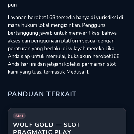
pun.
Layanan herobet168 tersedia hanya di yurisdiksi di
mana hukum lokal mengizinkan. Pengguna
bertanggung jawab untuk memverifikasi bahwa
akses dan penggunaan platform sesuai dengan
peraturan yang berlaku di wilayah mereka. Jika
Anda siap untuk memulai, buka akun herobet168
Anda hari ini dan jelajahi koleksi permainan slot
kami yang luas, termasuk Medusa II.
PANDUAN TERKAIT
Slot
WOLF GOLD — SLOT
PRAGMATIC PLAY