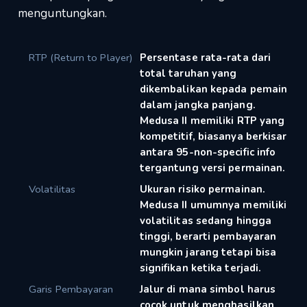
menguntungkan.
RTP (Return to Player)
Persentase rata-rata dari
total taruhan yang
dikembalikan kepada pemain
dalam jangka panjang.
Medusa II memiliki RTP yang
kompetitif, biasanya berkisar
antara 95-non-specific info
tergantung versi permainan.
Volatilitas
Ukuran risiko permainan.
Medusa II umumnya memiliki
volatilitas sedang hingga
tinggi, berarti pembayaran
mungkin jarang tetapi bisa
signifikan ketika terjadi.
Garis Pembayaran
Jalur di mana simbol harus
cocok untuk menghasilkan