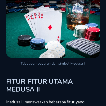
Tabel pembayaran dan simbol Medusa II
FITUR-FITUR UTAMA
MEDUSA II
Medusa II menawarkan beberapa fitur yang