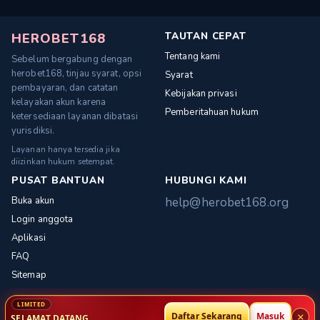
TAUTAN CEPAT
HEROBET168
Tentang kami
Sebelum bergabung dengan
herobet168, tinjau syarat, opsi
Syarat
pembayaran, dan catatan
Kebijakan privasi
kelayakan akun karena
Pemberitahuan hukum
ketersediaan layanan dibatasi
yurisdiksi.
Layanan hanya tersedia jika
diizinkan hukum setempat.
PUSAT BANTUAN
HUBUNGI KAMI
Buka akun
help@herobet168.org
Login anggota
Aplikasi
FAQ
Sitemap
×
Daftar Sekarang
Masuk
Hak Cipta © 2026 herobet168. Semua hak dilindungi.
SELAMAT DATANG