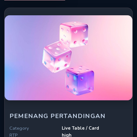
PEMENANG PERTANDINGAN
Category
Live Table / Card
RTP
high