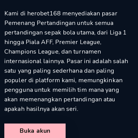
Kami di herobet168 menyediakan pasar
Pemenang Pertandingan untuk semua
pertandingan sepak bola utama, dari Liga 1
hingga Piala AFF, Premier League,
Champions League, dan turnamen
internasional lainnya. Pasar ini adalah salah
satu yang paling sederhana dan paling
populer di platform kami, memungkinkan
pengguna untuk memilih tim mana yang
akan memenangkan pertandingan atau
apakah hasilnya akan seri.
Buka akun