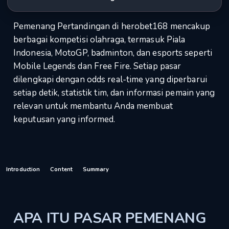
Pemenang Pertandingan di herobet168 mencakup
berbagai kompetisi olahraga, termasuk Piala
Indonesia, MotoGP, badminton, dan esports seperti
Mobile Legends dan Free Fire. Setiap pasar
dilengkapi dengan odds real-time yang diperbarui
setiap detik, statistik tim, dan informasi pemain yang
relevan untuk membantu Anda membuat
keputusan yang informed.
Introduction
Content
Summary
APA ITU PASAR PEMENANG