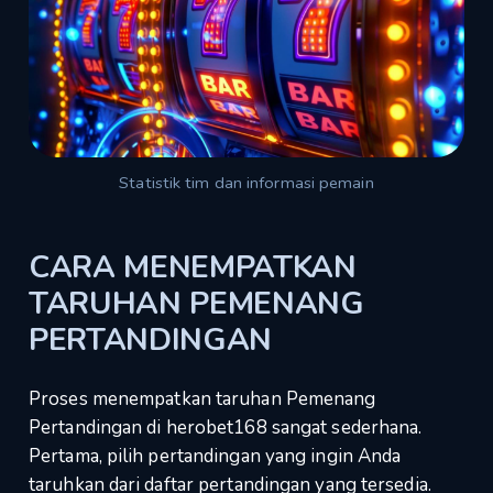
Statistik tim dan informasi pemain
CARA MENEMPATKAN
TARUHAN PEMENANG
PERTANDINGAN
Proses menempatkan taruhan Pemenang
Pertandingan di herobet168 sangat sederhana.
Pertama, pilih pertandingan yang ingin Anda
taruhkan dari daftar pertandingan yang tersedia.