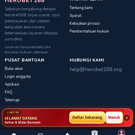
HEROBET168
Tentang kami
Sebelum bergabung dengan
herobet168, tinjau syarat, opsi
Syarat
pembayaran, dan catatan
Kebijakan privasi
kelayakan akun karena
Pemberitahuan hukum
ketersediaan layanan dibatasi
yurisdiksi.
Layanan hanya tersedia jika
diizinkan hukum setempat.
PUSAT BANTUAN
HUBUNGI KAMI
Buka akun
help@herobet168.org
Login anggota
Aplikasi
FAQ
Sitemap
×
Daftar Sekarang
Masuk
Hak Cipta © 2026 herobet168. Semua hak dilindungi.
SELAMAT DATANG
Platform berbasis layanan
Daftar & Mulai Bermain