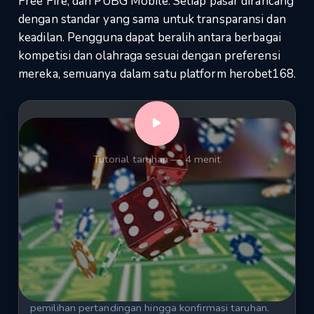
Free Fire, dan PUBG Mobile. Setiap pasar dirancang
dengan standar yang sama untuk transparansi dan
keadilan. Pengguna dapat beralih antara berbagai
kompetisi dan olahraga sesuai dengan preferensi
mereka, semuanya dalam satu platform herobet168.
Tutorial taruhan — 4 menit
Video panduan lengkap cara menempatkan taruhan
Pemenang Pertandingan di herobet168, dari
pemilihan pertandingan hingga konfirmasi taruhan.