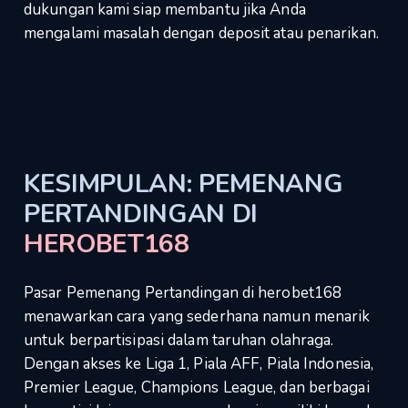
dukungan kami siap membantu jika Anda
mengalami masalah dengan deposit atau penarikan.
KESIMPULAN: PEMENANG
PERTANDINGAN DI
HEROBET168
Pasar Pemenang Pertandingan di herobet168
menawarkan cara yang sederhana namun menarik
untuk berpartisipasi dalam taruhan olahraga.
Dengan akses ke Liga 1, Piala AFF, Piala Indonesia,
Premier League, Champions League, dan berbagai