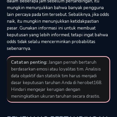
dalam beberapa jam sebelum pertandingan, itu
mungkin menunjukkan bahwa banyak pengguna
lain percaya pada tim tersebut. Sebaliknya, jika odds
naik, itu mungkin menunjukkan ketidakpastian
pasar. Gunakan informasi ini untuk membuat
keputusan yang lebih informed, tetapi ingat bahwa
odds tidak selalu mencerminkan probabilitas
sebenarnya.
Catatan penting:
Jangan pernah bertaruh
berdasarkan emosi atau loyalitas tim. Analisis
data objektif dan statistik tim harus menjadi
dasar keputusan taruhan Anda di herobet168.
Hindari mengejar kerugian dengan
meningkatkan ukuran taruhan secara drastis.